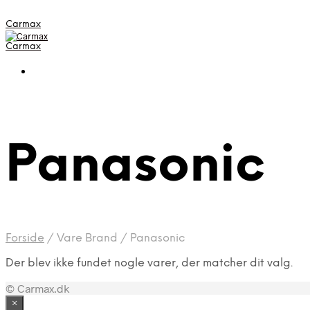
Carmax
Carmax
Panasonic
Forside
/
Vare Brand
/
Panasonic
Der blev ikke fundet nogle varer, der matcher dit valg.
© Carmax.dk
×