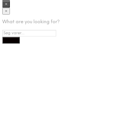
×
×
What are you looking for?