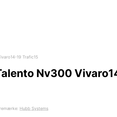
varo14-19 Trafic15
Talento Nv300 Vivaro14
remærke:
Hubb Systems