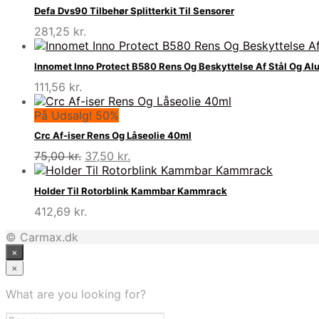
Defa Dvs90 Tilbehør Splitterkit Til Sensorer
281,25
kr.
Innomet Inno Protect B580 Rens Og Beskyttelse Af Stål Og A
111,56
kr.
På Udsalg! 50%
Crc Af-iser Rens Og Låseolie 40ml
Den
Den
75,00
kr.
37,50
kr.
oprindelige
aktuelle
pris
pris
Holder Til Rotorblink Kammbar Kammrack
var:
er:
412,69
kr.
75,00 kr..
37,50 kr..
© Carmax.dk
×
×
What are you looking for?