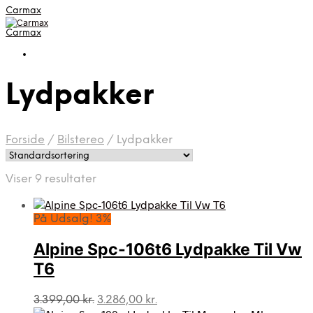
Carmax
Carmax
Lydpakker
Forside
/
Bilstereo
/
Lydpakker
Viser 9 resultater
På Udsalg! 3%
Alpine Spc-106t6 Lydpakke Til Vw
T6
Den
Den
3.399,00
kr.
3.286,00
kr.
oprindelige
aktuelle