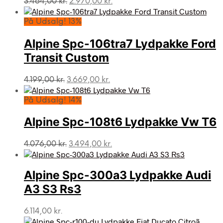
3.464,00
kr.
2.970,00
kr.
oprindelige
aktuelle
pris
pris
På Udsalg! 13%
var:
er:
3.464,00 kr..
2.970,00 kr..
Alpine Spc-106tra7 Lydpakke Ford
Transit Custom
Den
Den
4.199,00
kr.
3.669,00
kr.
oprindelige
aktuelle
pris
pris
På Udsalg! 14%
var:
er:
4.199,00 kr..
3.669,00 kr..
Alpine Spc-108t6 Lydpakke Vw T6
Den
Den
4.076,00
kr.
3.494,00
kr.
oprindelige
aktuelle
pris
pris
var:
er:
Alpine Spc-300a3 Lydpakke Audi
4.076,00 kr..
3.494,00 kr..
A3 S3 Rs3
6.114,00
kr.