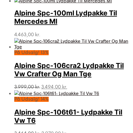
pris
pris
var:
er:
Alpine Spc-100ml Lydpakke Til
3.399,00 kr..
3.286,00 kr..
Mercedes Ml
4.463,00
kr.
På Udsalg! 13%
Alpine Spc-106cra2 Lydpakke Til
Vw Crafter Og Man Tge
Den
Den
3.999,00
kr.
3.494,00
kr.
oprindelige
aktuelle
pris
pris
På Udsalg! 14%
var:
er:
3.999,00 kr..
3.494,00 kr..
Alpine Spc-106t61- Lydpakke Til
Vw T6
Den
Den