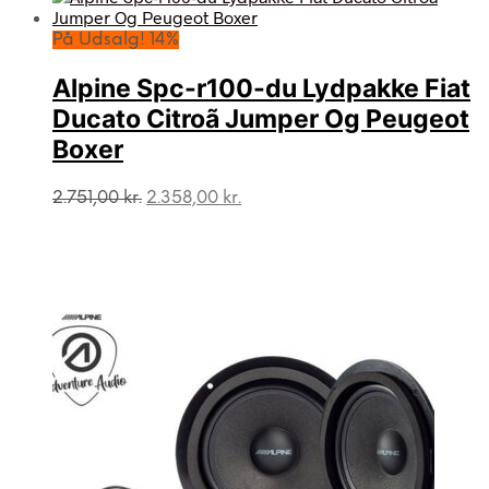
På Udsalg! 14%
Alpine Spc-r100-du Lydpakke Fiat
Ducato Citroã Jumper Og Peugeot
Boxer
Den
Den
2.751,00
kr.
2.358,00
kr.
oprindelige
aktuelle
pris
pris
var:
er:
2.751,00 kr..
2.358,00 kr..