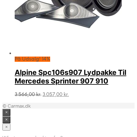
På Udsalg! 14%
Alpine Spc106s907 Lydpakke Til
Mercedes Sprinter 907 910
Den
Den
3.566,00
kr.
3.057,00
kr.
oprindelige
aktuelle
© Carmax.dk
pris
pris
var:
er:
×
3.566,00 kr..
3.057,00 kr..
×
×