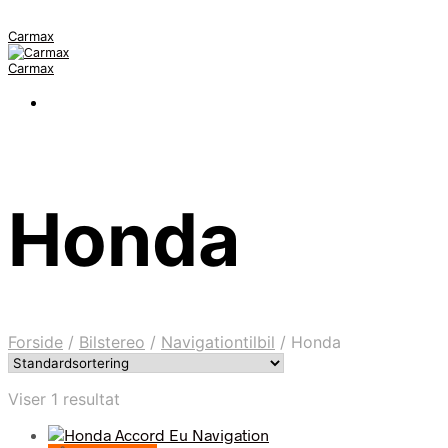
Carmax
Carmax
Honda
Forside
/
Bilstereo
/
Navigationtilbil
/
Honda
Viser 1 resultat