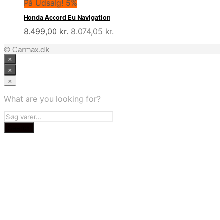
På Udsalg! 5%
Honda Accord Eu Navigation
Den
Den
8.499,00
kr.
8.074,05
kr.
oprindelige
aktuelle
© Carmax.dk
pris
pris
×
var:
er:
8.499,00 kr..
8.074,05 kr..
×
×
What are you looking for?