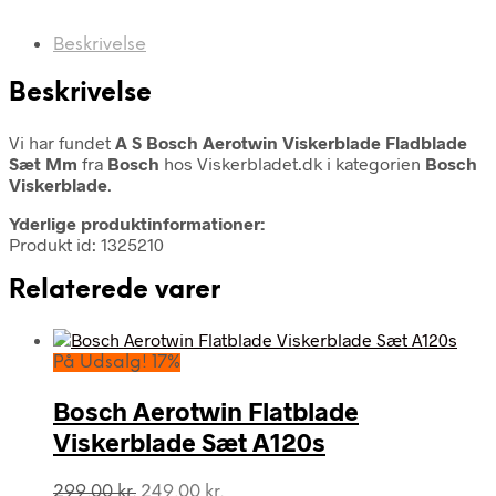
Beskrivelse
Beskrivelse
Vi har fundet
A S Bosch Aerotwin Viskerblade Fladblade
Sæt Mm
fra
Bosch
hos Viskerbladet.dk i kategorien
Bosch
Viskerblade
.
Yderlige produktinformationer:
Produkt id: 1325210
Relaterede varer
På Udsalg! 17%
Bosch Aerotwin Flatblade
Viskerblade Sæt A120s
Den
Den
299,00
kr.
249,00
kr.