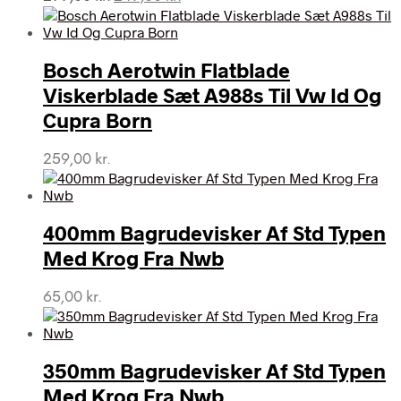
oprindelige
aktuelle
pris
pris
var:
er:
Bosch Aerotwin Flatblade
299,00 kr..
249,00 kr..
Viskerblade Sæt A988s Til Vw Id Og
Cupra Born
259,00
kr.
400mm Bagrudevisker Af Std Typen
Med Krog Fra Nwb
65,00
kr.
350mm Bagrudevisker Af Std Typen
Med Krog Fra Nwb