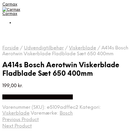
Carmax
Carmax
Forside
/
Udvendigtilbehør
/
Viskerblade
/
A414s Bosch
Aerotwin Viskerblade Fladblade Sæt 650 400mm
A414s Bosch Aerotwin Viskerblade
Fladblade Sæt 650 400mm
199,00
kr.
Bedste pris hos Viskerbladet.dk
Varenummer (SKU):
e5109adffec2
Kategori:
Viskerblade
Varemærke:
Bosch
Previous Product
Next Product