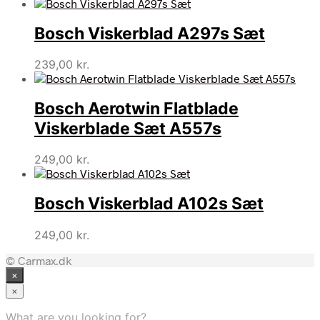
Bosch Viskerblad A297s Sæt
239,00
kr.
Bosch Aerotwin Flatblade
Viskerblade Sæt A557s
249,00
kr.
Bosch Viskerblad A102s Sæt
249,00
kr.
© Carmax.dk
×
×
What are you looking for?