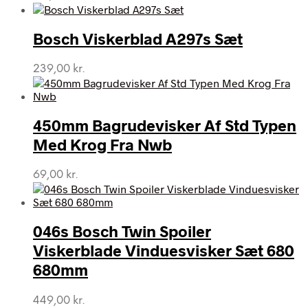
Bosch Viskerblad A297s Sæt
239,00
kr.
450mm Bagrudevisker Af Std Typen
Med Krog Fra Nwb
69,00
kr.
046s Bosch Twin Spoiler
Viskerblade Vinduesvisker Sæt 680
680mm
449,00
kr.