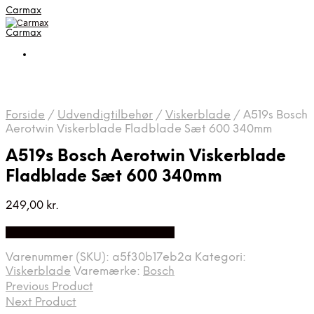
Carmax
Carmax
Forside
/
Udvendigtilbehør
/
Viskerblade
/
A519s Bosch
Aerotwin Viskerblade Fladblade Sæt 600 340mm
A519s Bosch Aerotwin Viskerblade
Fladblade Sæt 600 340mm
249,00
kr.
Bedste pris hos Viskerbladet.dk
Varenummer (SKU):
a5f30b17eb2a
Kategori:
Viskerblade
Varemærke:
Bosch
Previous Product
Next Product