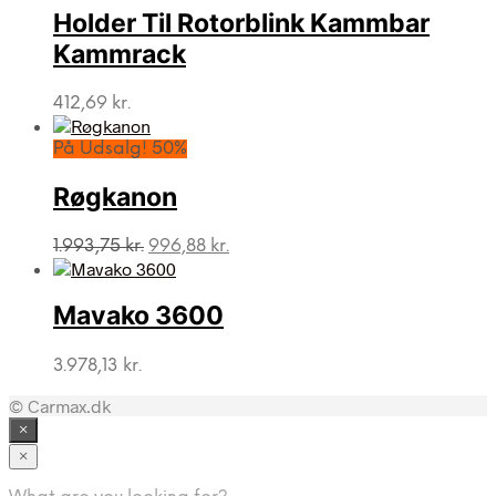
Holder Til Rotorblink Kammbar
Kammrack
412,69
kr.
På Udsalg! 50%
Røgkanon
Den
Den
1.993,75
kr.
996,88
kr.
oprindelige
aktuelle
pris
pris
var:
er:
Mavako 3600
1.993,75 kr..
996,88 kr..
3.978,13
kr.
© Carmax.dk
×
×