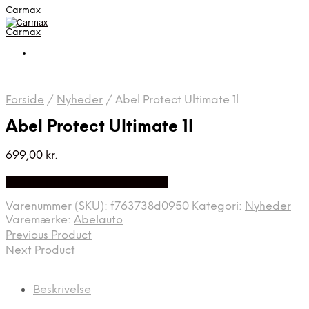
Carmax
Carmax
Forside
/
Nyheder
/
Abel Protect Ultimate 1l
Abel Protect Ultimate 1l
699,00
kr.
Bedste pris hos Greengoing.dk
Varenummer (SKU):
f763738d0950
Kategori:
Nyheder
Varemærke:
Abelauto
Previous Product
Next Product
Beskrivelse