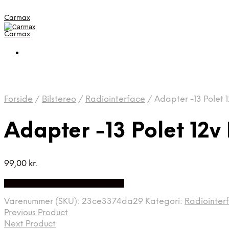
Carmax
Carmax
Forside
/
Bilstereo
/
Radiointerface
/
Adapter -13 Polet 
Adapter -13 Polet 12v
99,00
kr.
Bedste pris hos Greengoing.dk
Varenummer (SKU):
23ce3374da29
Kategori:
Radiointer
Previous Product
Next Product