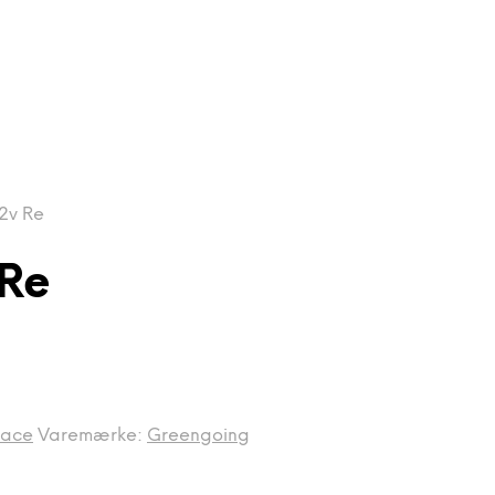
12v Re
 Re
face
Varemærke:
Greengoing