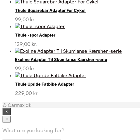
Thule Squarebar Adapter For Cykel
99,00
kr.
Thule -spor Adapter
129,00
kr.
Exoline Adapter Til Skumlanse Kærsher -serie
99,00
kr.
Thule Upride Fatbike Adapter
229,00
kr.
© Carmax.dk
×
×
What are you looking for?