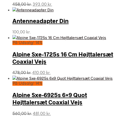
Den
Den
458,00
kr.
393,00
kr.
oprindelige
aktuelle
pris
pris
var:
er:
Antenneadapter Din
458,00 kr..
393,00 kr..
100,00
kr.
På Udsalg! 14%
Alpine Sxe-1725s 16 Cm Højttalersæt
Coaxial Vejs
Den
Den
478,00
kr.
410,00
kr.
oprindelige
aktuelle
pris
pris
På Udsalg! 14%
var:
er:
478,00 kr..
410,00 kr..
Alpine Sxe-6925s 6×9 Quot
Højttalersæt Coaxial Vejs
Den
Den
560,00
kr.
481,00
kr.