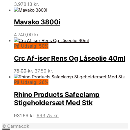
3.978,13
kr.
Mavako 3800i
4.740,00
kr.
På Udsalg! 50%
Crc Af-iser Rens Og Låseolie 40ml
Den
Den
75,00
kr.
37,50
kr.
oprindelige
aktuelle
På Udsalg! 26%
pris
pris
var:
er:
Rhino Products Safeclamp
75,00 kr..
37,50 kr..
Stigeholdersæt Med Stk
Den
Den
931,69
kr.
693,75
kr.
oprindelige
aktuelle
© Carmax.dk
pris
pris