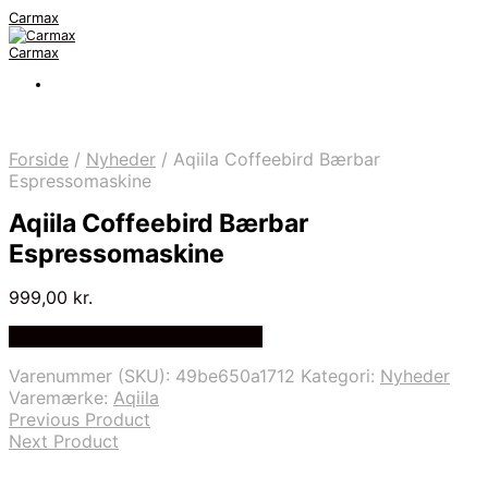
Carmax
Carmax
Forside
/
Nyheder
/
Aqiila Coffeebird Bærbar
Espressomaskine
Aqiila Coffeebird Bærbar
Espressomaskine
999,00
kr.
Bedste pris hos Greengoing.dk
Varenummer (SKU):
49be650a1712
Kategori:
Nyheder
Varemærke:
Aqiila
Previous Product
Next Product