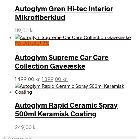
Autoglym Grøn Hi-tec Interiør
Mikrofiberklud
119,00
kr.
På Udsalg! 7%
Autoglym Supreme Car Care
Collection Gaveæske
Den
Den
1.499,00
kr.
1.399,00
kr.
oprindelige
aktuelle
pris
pris
var:
er:
Autoglym Rapid Ceramic Spray
1.499,00 kr..
1.399,00 kr..
500ml Keramisk Coating
249,00
kr.
© Carmax.dk