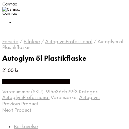
Carmax
Carmax
Forside
/
Bilpleje
/
AutoglymProfessional
/
Autoglym 5l
Plastikflaske
Autoglym 5l Plastikflaske
21,00
kr.
Bedste pris hos Greengoing.dk
Varenummer (SKU):
915c36cb99f3
Kategori:
AutoglymProfessional
Varemærke:
Autoglym
Previous Product
Next Product
Beskrivelse