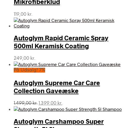
Mikrofiberklud
119,00
kr.
Autoglym Rapid Ceramic Spray
500ml Keramisk Coating
249,00
kr.
På Udsalg! 7%
Autoglym Supreme Car Care
Collection Gaveæske
Den
Den
1.499,00
kr.
1.399,00
kr.
oprindelige
aktuelle
pris
pris
var:
er:
Autoglym Carshampoo Super
1.499,00 kr..
1.399,00 kr..