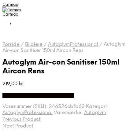
Carmax
Carmax
Forside
/
Bilpleje
/
AutoglymProfessional
/
Autoglym
Air-con Sanitiser 150ml Aircon Rens
Autoglym Air-con Sanitiser 150ml
Aircon Rens
219,00
kr.
Bedste pris hos Greengoing.dk
Varenummer (SKU):
246526cbfb62
Kategori:
AutoglymProfessional
Varemærke:
Autoglym
Previous Product
Next Product