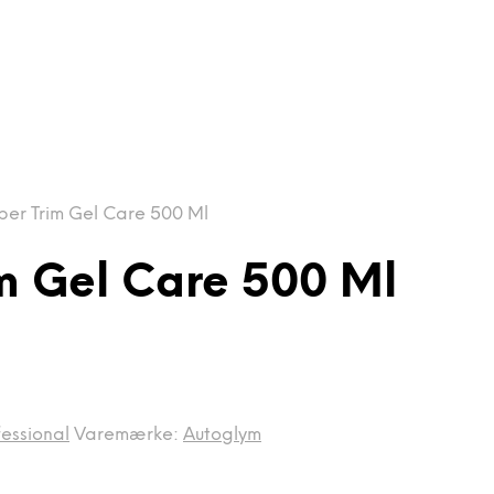
er Trim Gel Care 500 Ml
m Gel Care 500 Ml
essional
Varemærke:
Autoglym