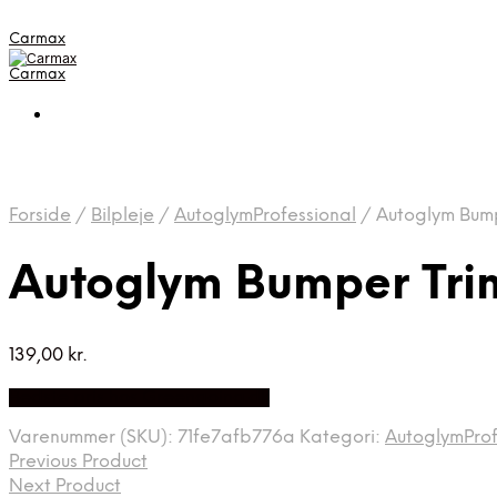
Carmax
Carmax
Forside
/
Bilpleje
/
AutoglymProfessional
/
Autoglym Bump
Autoglym Bumper Tri
139,00
kr.
Bedste pris hos Greengoing.dk
Varenummer (SKU):
71fe7afb776a
Kategori:
AutoglymProf
Previous Product
Next Product