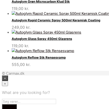
Autoglym Grøn Microcarbon Klud Stk
119,00
kr.
Autoglym Rapid Ceramic Spray 500ml Keramisk Coating
249,00
kr.
Autoglym Glass Spray 450ml Glasrens
119,00
kr.
Autoglym Reflow Stk Rensesvamp
555,00
kr.
© Carmax.dk
×
×
What are you looking for?