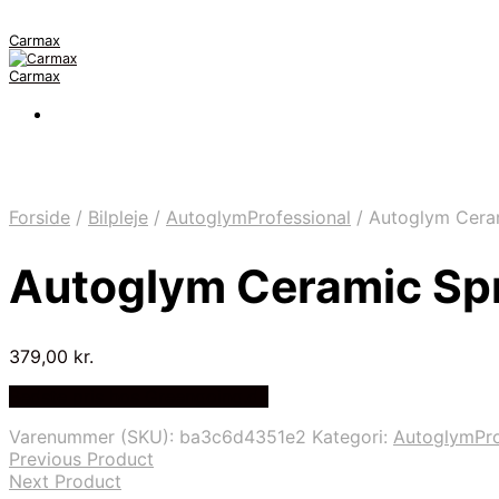
Carmax
Carmax
Forside
/
Bilpleje
/
AutoglymProfessional
/
Autoglym Cera
Autoglym Ceramic Sp
379,00
kr.
Bedste pris hos Greengoing.dk
Varenummer (SKU):
ba3c6d4351e2
Kategori:
AutoglymPro
Previous Product
Next Product