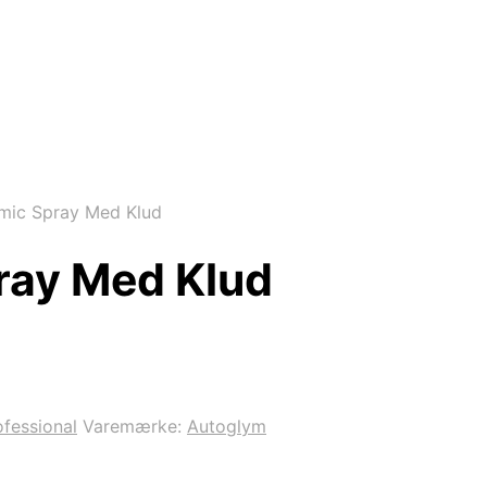
mic Spray Med Klud
ray Med Klud
fessional
Varemærke:
Autoglym