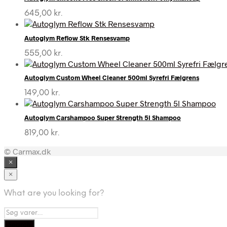
645,00
kr.
Autoglym Reflow Stk Rensesvamp
555,00
kr.
Autoglym Custom Wheel Cleaner 500ml Syrefri Fælgrens
149,00
kr.
Autoglym Carshampoo Super Strength 5l Shampoo
819,00
kr.
© Carmax.dk
×
×
What are you looking for?