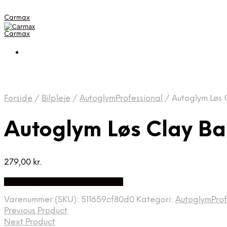
Carmax
Carmax
Forside
/
Bilpleje
/
AutoglymProfessional
/
Autoglym Løs 
Autoglym Løs Clay Ba
279,00
kr.
Bedste pris hos Greengoing.dk
Varenummer (SKU):
511659cf80d0
Kategori:
AutoglymProf
Previous Product
Next Product