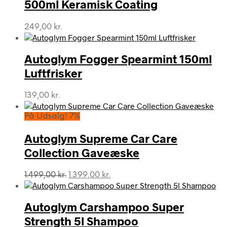
500ml Keramisk Coating
249,00
kr.
Autoglym Fogger Spearmint 150ml
Luftfrisker
139,00
kr.
På Udsalg! 7%
Autoglym Supreme Car Care
Collection Gaveæske
Den
Den
1.499,00
kr.
1.399,00
kr.
oprindelige
aktuelle
pris
pris
var:
er:
Autoglym Carshampoo Super
1.499,00 kr..
1.399,00 kr..
Strength 5l Shampoo