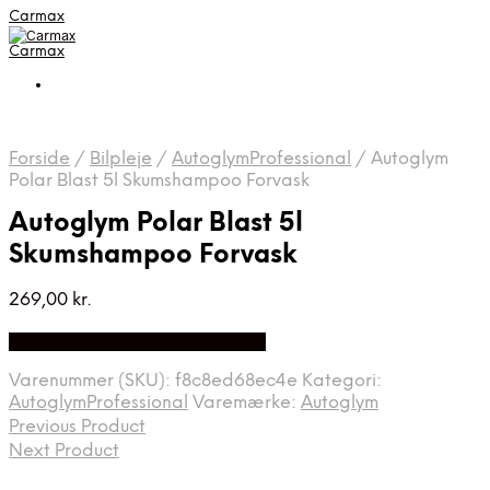
Carmax
Carmax
Forside
/
Bilpleje
/
AutoglymProfessional
/
Autoglym
Polar Blast 5l Skumshampoo Forvask
Autoglym Polar Blast 5l
Skumshampoo Forvask
269,00
kr.
Bedste pris hos Greengoing.dk
Varenummer (SKU):
f8c8ed68ec4e
Kategori:
AutoglymProfessional
Varemærke:
Autoglym
Previous Product
Next Product