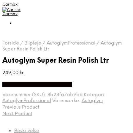
Carmax
Carmax
Forside
/
Bilpleje
/
AutoglymProfessional
/
Autoglym
Super Resin Polish Ltr
Autoglym Super Resin Polish Ltr
249,00
kr.
Bedste pris hos Greengoing.dk
Varenummer (SKU):
8b28fa7ab9b6
Kategori:
AutoglymProfessional
Varemærke:
Autoglym
Previous Product
Next Product
Beskrivelse