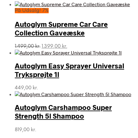
På Udsalg! 7%
Autoglym Supreme Car Care
Collection Gaveæske
Den
Den
1.499,00
kr.
1.399,00
kr.
oprindelige
aktuelle
pris
pris
var:
er:
Autoglym Easy Sprayer Universal
1.499,00 kr..
1.399,00 kr..
Tryksprøjte 1l
449,00
kr.
Autoglym Carshampoo Super
Strength 5l Shampoo
819,00
kr.