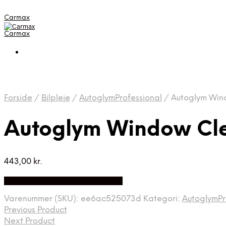
Carmax
Carmax
Forside
/
Bilpleje
/
AutoglymProfessional
/
Autoglym Wind
Autoglym Window Cle
443,00
kr.
Bedste pris hos Greengoing.dk
Varenummer (SKU):
ee6ac525073d
Kategori:
AutoglymPr
Previous Product
Next Product