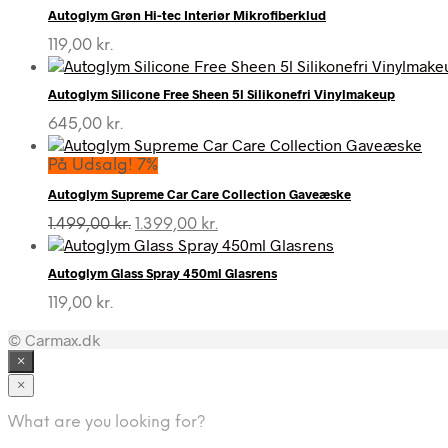
Autoglym Grøn Hi-tec Interiør Mikrofiberklud
119,00
kr.
Autoglym Silicone Free Sheen 5l Silikonefri Vinylmakeup
645,00
kr.
På Udsalg! 7%
Autoglym Supreme Car Care Collection Gaveæske
Den
Den
1.499,00
kr.
1.399,00
kr.
oprindelige
aktuelle
pris
pris
Autoglym Glass Spray 450ml Glasrens
var:
er:
1.499,00 kr..
1.399,00 kr..
119,00
kr.
© Carmax.dk
×
×
What are you looking for?