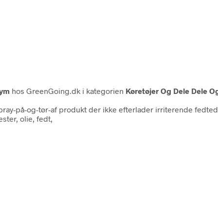
lym
hos GreenGoing.dk i kategorien
Køretøjer Og Dele Dele Og
ray-på-og-tør-af produkt der ikke efterlader irriterende fedted
ter, olie, fedt,