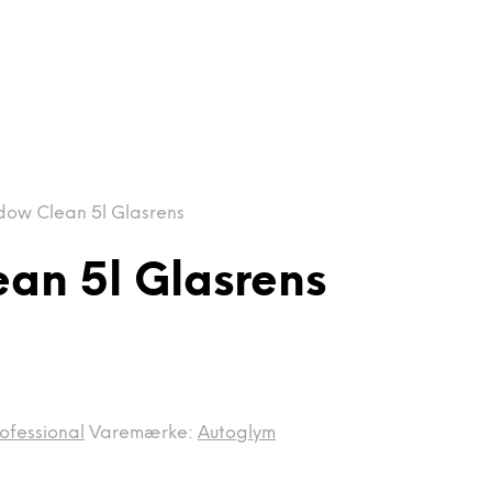
ow Clean 5l Glasrens
an 5l Glasrens
ofessional
Varemærke:
Autoglym