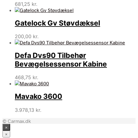
681,25
kr.
Gatelock Gv Støvdæksel
200,00
kr.
Defa Dvs90 Tilbehør
Bevægelsessensor Kabine
468,75
kr.
Mavako 3600
3.978,13
kr.
© Carmax.dk
×
×