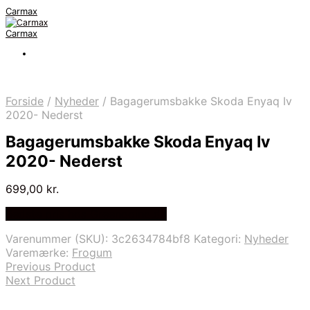
Carmax
Carmax
Forside
/
Nyheder
/
Bagagerumsbakke Skoda Enyaq Iv
2020- Nederst
Bagagerumsbakke Skoda Enyaq Iv
2020- Nederst
699,00
kr.
Bedste pris hos Greengoing.dk
Varenummer (SKU):
3c2634784bf8
Kategori:
Nyheder
Varemærke:
Frogum
Previous Product
Next Product