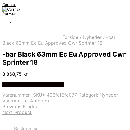
Carmax
Carmax
Forside
/
Nyheder
/
-bar
Black 63mm Ec Eu Approved Cwr Sprinter 18
-bar Black 63mm Ec Eu Approved Cwr
Sprinter 18
3.868,75
kr.
Bedste pris hos Autolock.dk
Varenummer (SKU):
406fcf5fe077
Kategori:
Nyheder
Varemærke:
Autolock
Previous Product
Next Product
Beskrivelse