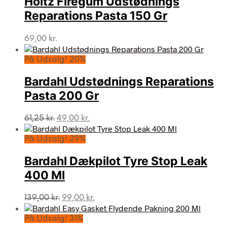
Holtz Firegum Udstødnings
Reparations Pasta 150 Gr
69,00
kr.
På Udsalg! 20%
Bardahl Udstødnings Reparations
Pasta 200 Gr
Den
Den
61,25
kr.
49,00
kr.
oprindelige
aktuelle
pris
pris
På Udsalg! 29%
var:
er:
61,25 kr..
49,00 kr..
Bardahl Dækpilot Tyre Stop Leak
400 Ml
Den
Den
139,00
kr.
99,00
kr.
oprindelige
aktuelle
pris
pris
På Udsalg! 31%
var:
er: