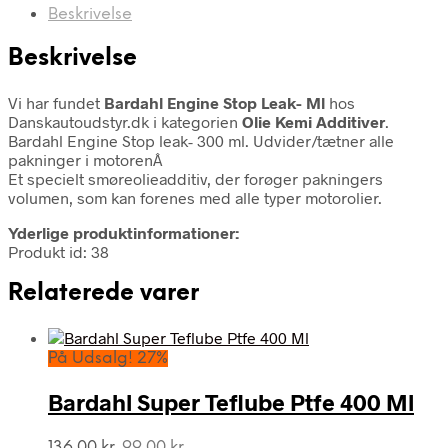
Beskrivelse
Beskrivelse
Vi har fundet
Bardahl Engine Stop Leak- Ml
hos
Danskautoudstyr.dk i kategorien
Olie Kemi Additiver
.
Bardahl Engine Stop leak- 300 ml. Udvider/tætner alle
pakninger i motorenÂ
Et specielt smøreolieadditiv, der forøger pakningers
volumen, som kan forenes med alle typer motorolier.
Yderlige produktinformationer:
Produkt id: 38
Relaterede varer
På Udsalg! 27%
Bardahl Super Teflube Ptfe 400 Ml
Den
Den
136,00
kr.
99,00
kr.