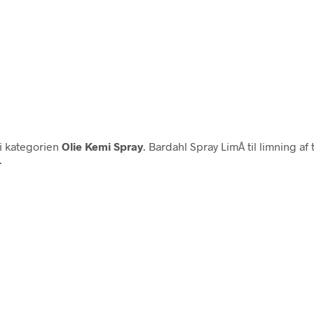
i kategorien
Olie Kemi Spray
. Bardahl Spray LimÂ til limning af 
.