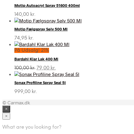
Motip Autoacryl Spray 51600 400ml
140,00
kr.
Motip Fælgspray Sølv 500 Ml
74,95
kr.
På Udsalg! 21%
Bardahl Klar Lak 400 Ml
Den
Den
100,00
kr.
79,00
kr.
oprindelige
aktuelle
pris
pris
Sonax Profiline Spray Seal 5l
var:
er:
100,00 kr..
79,00 kr..
999,00
kr.
© Carmax.dk
×
×
What are you looking for?