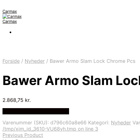
Carmax
Carmax
Forside
/
Nyheder
/
Bawer Armo Slam Lock Chrome Pcs
Bawer Armo Slam Loc
2.868,75
kr.
Bedste pris hos Autolock.dk
Varenummer (SKU):
d796c60a8e66
Kategori:
Nyheder
Va
/tmp/xim_id_3610-VU68yh.tmp on line 3
Previous Product