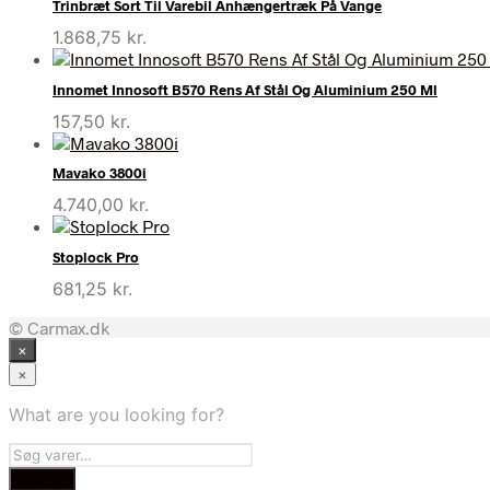
Trinbræt Sort Til Varebil Anhængertræk På Vange
1.868,75
kr.
Innomet Innosoft B570 Rens Af Stål Og Aluminium 250 Ml
157,50
kr.
Mavako 3800i
4.740,00
kr.
Stoplock Pro
681,25
kr.
© Carmax.dk
×
×
What are you looking for?