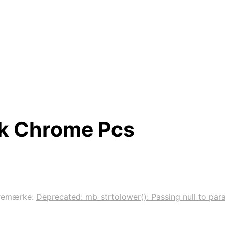
k Chrome Pcs
remærke:
Deprecated: mb_strtolower(): Passing null to para