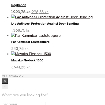
Røgkanon
Den
Den
1.993,75
kr.
996,88
kr.
oprindelige
aktuelle
pris
pris
L4v Anti-peel Protection Against Door Bending
var:
er:
1.993,75 kr..
996,88 kr..
1.368,75
kr.
Par Kammbar Laststoppere
243,75
kr.
Mavako Flexlock 1500
3.941,25
kr.
© Carmax.dk
×
×
What are you looking for?