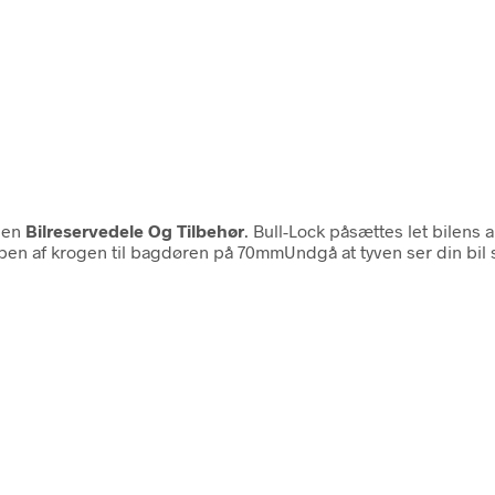
rien
Bilreservedele Og Tilbehør
. Bull-Lock påsættes let bilen
pen af krogen til bagdøren på 70mmUndgå at tyven ser din bil 