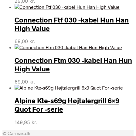
29,00
kr.
Connection Ftf 030 -kabel Hun Han
High Value
69,00
kr.
Connection Ftm 030 -kabel Han Hun
High Value
69,00
kr.
Alpine Kte-s69g Højtalergrill 6×9
Quot For -serie
149,95
kr.
© Carmax.dk