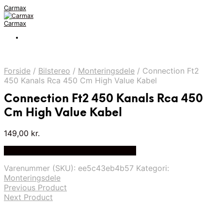
Carmax
Carmax
Forside
/
Bilstereo
/
Monteringsdele
/
Connection Ft2
450 Kanals Rca 450 Cm High Value Kabel
Connection Ft2 450 Kanals Rca 450
Cm High Value Kabel
149,00
kr.
Bedste pris hos Danskautoudstyr.dk
Varenummer (SKU):
ee5c43eb4b57
Kategori:
Monteringsdele
Previous Product
Next Product