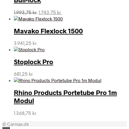
Den
Den
1.993,75
kr.
1.743,75
kr.
oprindelige
aktuelle
pris
pris
var:
er:
Mavako Flexlock 1500
1.993,75 kr..
1.743,75 kr..
3.941,25
kr.
Stoplock Pro
681,25
kr.
Rhino Products Portetube Pro 1m
Modul
1.368,75
kr.
© Carmax.dk