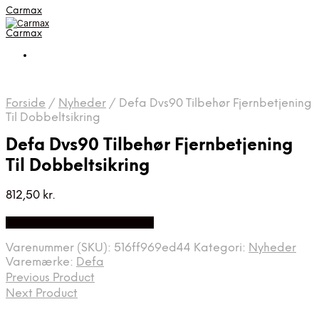
Carmax
Carmax
Forside
/
Nyheder
/
Defa Dvs90 Tilbehør Fjernbetjening
Til Dobbeltsikring
Defa Dvs90 Tilbehør Fjernbetjening
Til Dobbeltsikring
812,50
kr.
Bedste pris hos Autolock.dk
Varenummer (SKU):
516ff969ed44
Kategori:
Nyheder
Varemærke:
Defa
Previous Product
Next Product