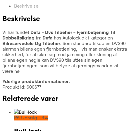
Beskrivelse
Beskrivelse
Vi har fundet
Defa – Dvs Tilbehør – Fjernbetjening Til
Dobbeltsikring
fra
Defa
hos Autolock.dk i kategorien
Bilreservedele Og Tilbehør
. Som standard tilkobles DVS90
alarmen bilens egen fjernbetjening, Hvis man ønsker ekstra
sikkerhed, for at sikre sig mod jamming eller kloning af
bilens egen nøgle kan DVS90 tilsluttes sin egen
fjernbetjeningen, som vil betyde at gerningsmanden vil
være nø
Yderlige produktinformationer:
Produkt id: 600677
Relaterede varer
På Udsalg! 13%
Bull-lock