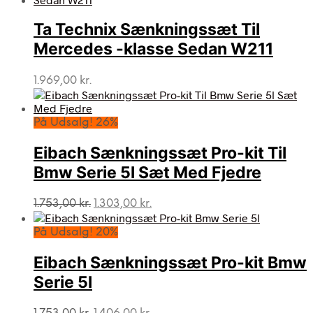
Ta Technix Sænkningssæt Til
Mercedes -klasse Sedan W211
1.969,00
kr.
På Udsalg! 26%
Eibach Sænkningssæt Pro-kit Til
Bmw Serie 5l Sæt Med Fjedre
Den
Den
1.753,00
kr.
1.303,00
kr.
oprindelige
aktuelle
pris
pris
På Udsalg! 20%
var:
er:
1.753,00 kr..
1.303,00 kr..
Eibach Sænkningssæt Pro-kit Bmw
Serie 5l
Den
Den