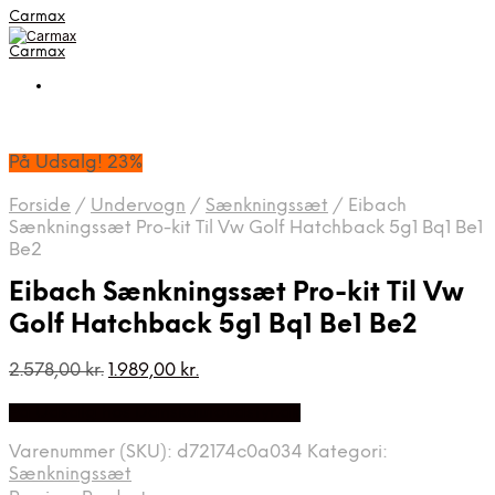
Carmax
Carmax
På Udsalg! 23%
Forside
/
Undervogn
/
Sænkningssæt
/
Eibach
Sænkningssæt Pro-kit Til Vw Golf Hatchback 5g1 Bq1 Be1
Be2
Eibach Sænkningssæt Pro-kit Til Vw
Golf Hatchback 5g1 Bq1 Be1 Be2
Den
Den
2.578,00
kr.
1.989,00
kr.
oprindelige
aktuelle
På Udsalg hos Danskautoudstyr.dk
pris
pris
var:
er:
Varenummer (SKU):
d72174c0a034
Kategori:
2.578,00 kr..
1.989,00 kr..
Sænkningssæt