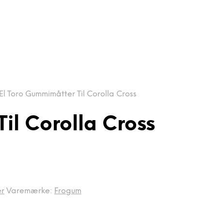
El Toro Gummimåtter Til Corolla Cross
il Corolla Cross
r
Varemærke:
Frogum