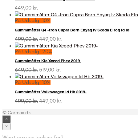
449,00
kr.
På Udsalg! 10%
Gummimåtter Q4 -tron Cupra Born Enyaq Iv Skoda Elroq Id Id
Den
Den
499,00
kr.
449,00
kr.
oprindelige
aktuelle
pris
pris
På Udsalg! 20%
var:
er:
Gummimåtter Kia Xceed Phev 2019-
499,00 kr..
449,00 kr..
Den
Den
649,00
kr.
519,00
kr.
oprindelige
aktuelle
pris
pris
På Udsalg! 10%
var:
er:
Gummimåtter Volkswagen Id Hb 2019-
649,00 kr..
519,00 kr..
Den
Den
499,00
kr.
449,00
kr.
oprindelige
aktuelle
© Carmax.dk
pris
pris
var:
er:
×
499,00 kr..
449,00 kr..
×
What are you looking for?