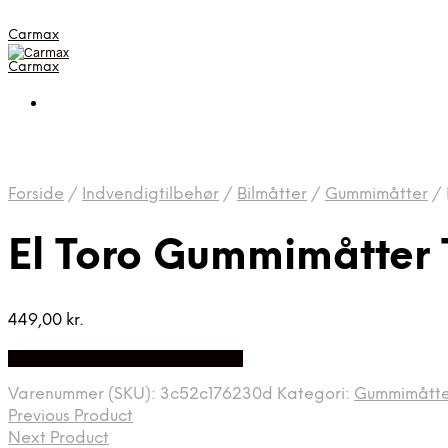
Carmax
Carmax
Forside
/
Indvendigtilbehør
/
Bilmåtter
/
Gummimåtter
/
El Toro Gummimåtter T
449,00
kr.
Bedste pris hos Greengoing.dk
Varenummer (SKU):
3c52c176230d
Kategori:
Gummimåtte
Previous Product
Next Product