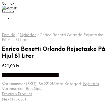
Carmax
Carmax
Forside
/
Nyheder
/
Enrico Benetti Orlando Rejsetaske
På Hjul 81 Liter
Enrico Benetti Orlando Rejsetaske På
Hjul 81 Liter
629,00
kr.
Bedste pris hos Greengoing.dk
Varenummer (SKU):
8a9219f6effd
Kategori:
Nyheder
Varemærke:
Bon Gout
Previous Product
Next Product