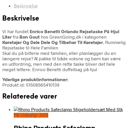
Beskrivelse
Beskrivelse
Vi har fundet
Enrico Benetti Orlando Rejsetaske På Hjul
Liter
fra
Bon Gout
hos GreenGoing.dk i kategorien
Køretøjer Og Dele Dele Og Tilbehør Til Køretøjer
. Rummelig
Rejsetaske til Hele Familien
Skal du på bilferie med familien, eller planlægger du en
længere rejse? At pakke til både voksne og børn kan være
en udfordring, men med den rette taske bliver det hele
meget lettere. Enrico Benetti duffelbag på hjul
Yderlige produktinformationer:
Produkt id: 51508565410139
Relaterede varer
På Udsalg! 26%
Rhino Products Safeclamp