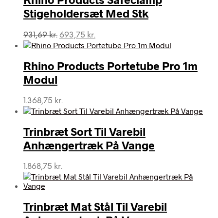
Stigeholdersæt Med Stk
Den
Den
931,69
kr.
693,75
kr.
oprindelige
aktuelle
pris
pris
var:
er:
Rhino Products Portetube Pro 1m
931,69 kr..
693,75 kr..
Modul
1.368,75
kr.
Trinbræt Sort Til Varebil
Anhængertræk På Vange
1.868,75
kr.
Trinbræt Mat Stål Til Varebil