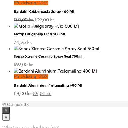
På Udsalg! 22%
Bardahl Kobberpasta Spray 400 Ml
Den
Den
139,00
kr.
109,00
kr.
oprindelige
aktuelle
pris
pris
Motip Fælgspray Hvid 500 Ml
var:
er:
139,00 kr..
109,00 kr..
74,95
kr.
Sonax Xtreme Ceramic Spray Seal 750ml
169,00
kr.
På Udsalg! 25%
Bardahl Aluminium Fælgmaling 400 Ml
Den
Den
118,00
kr.
89,00
kr.
oprindelige
aktuelle
© Carmax.dk
pris
pris
var:
er:
×
118,00 kr..
89,00 kr..
×
What are you looking for?