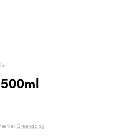
0ml
 500ml
mærke:
Greengoing