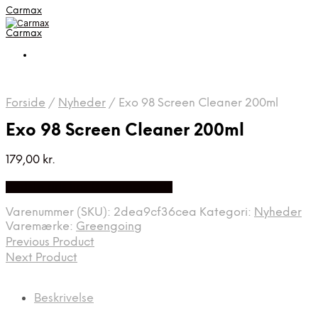
Carmax
Carmax
Forside
/
Nyheder
/
Exo 98 Screen Cleaner 200ml
Exo 98 Screen Cleaner 200ml
179,00
kr.
Bedste pris hos Greengoing.dk
Varenummer (SKU):
2dea9cf36cea
Kategori:
Nyheder
Varemærke:
Greengoing
Previous Product
Next Product
Beskrivelse