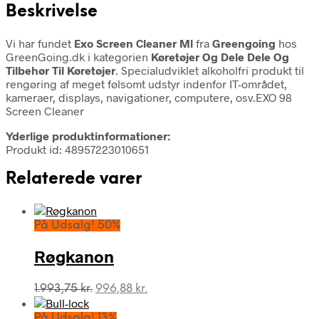
Beskrivelse
Vi har fundet
Exo Screen Cleaner Ml
fra
Greengoing
hos
GreenGoing.dk i kategorien
Køretøjer Og Dele Dele Og
Tilbehør Til Køretøjer
. Specialudviklet alkoholfri produkt til
rengøring af meget følsomt udstyr indenfor IT-området,
kameraer, displays, navigationer, computere, osv.EXO 98
Screen Cleaner
Yderlige produktinformationer:
Produkt id: 48957223010651
Relaterede varer
På Udsalg! 50%
Røgkanon
Den
Den
1.993,75
kr.
996,88
kr.
oprindelige
aktuelle
pris
pris
På Udsalg! 13%