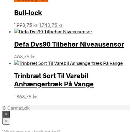
var:
er:
1.993,75 kr..
996,88 kr..
Bull-lock
Den
Den
1.993,75
kr.
1.743,75
kr.
oprindelige
aktuelle
pris
pris
var:
er:
Defa Dvs90 Tilbehør Niveausensor
1.993,75 kr..
1.743,75 kr..
468,75
kr.
Trinbræt Sort Til Varebil
Anhængertræk På Vange
1.868,75
kr.
© Carmax.dk
×
×