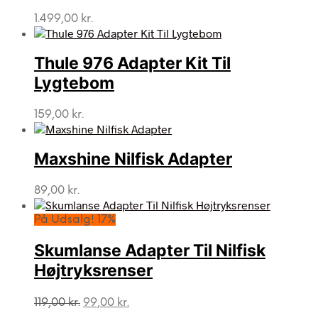
1.499,00
kr.
Thule 976 Adapter Kit Til
Lygtebom
159,00
kr.
Maxshine Nilfisk Adapter
89,00
kr.
På Udsalg! 17%
Skumlanse Adapter Til Nilfisk
Højtryksrenser
Den
Den
119,00
kr.
99,00
kr.
oprindelige
aktuelle