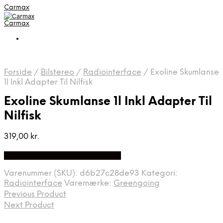
Carmax
Carmax
Forside
/
Bilstereo
/
Radiointerface
/
Exoline Skumlanse
1l Inkl Adapter Til Nilfisk
Exoline Skumlanse 1l Inkl Adapter Til
Nilfisk
319,00
kr.
Bedste pris hos Greengoing.dk
Varenummer (SKU):
d6b27c28de93
Kategori:
Radiointerface
Varemærke:
Greengoing
Previous Product
Next Product