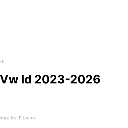
26
 Vw Id 2023-2026
emærke:
Fitcamx