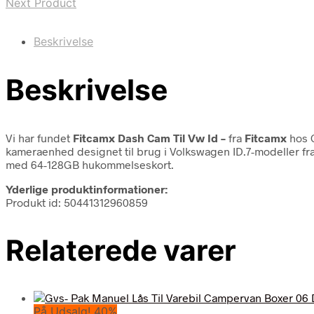
Next Product
Beskrivelse
Beskrivelse
Vi har fundet
Fitcamx Dash Cam Til Vw Id –
fra
Fitcamx
hos 
kameraenhed designet til brug i Volkswagen ID.7-modeller fra
med 64-128GB hukommelseskort.
Yderlige produktinformationer:
Produkt id: 50441312960859
Relaterede varer
På Udsalg! 40%