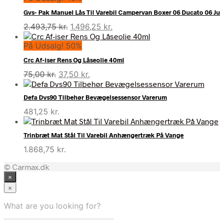
Gvs- Pak Manuel Lås Til Varebil Campervan Boxer 06 Ducato 06 
Den
Den
2.493,75
kr.
1.496,25
kr.
oprindelige
aktuelle
På Udsalg! 50%
pris
pris
var:
er:
Crc Af-iser Rens Og Låseolie 40ml
2.493,75 kr..
1.496,25 kr..
Den
Den
75,00
kr.
37,50
kr.
oprindelige
aktuelle
pris
pris
Defa Dvs90 Tilbehør Bevægelsessensor Varerum
var:
er:
481,25
kr.
75,00 kr..
37,50 kr..
Trinbræt Mat Stål Til Varebil Anhængertræk På Vange
1.868,75
kr.
© Carmax.dk
×
×
What are you looking for?