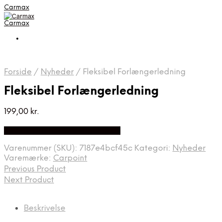
Carmax
Carmax
Forside
/
Nyheder
/
Fleksibel Forlængerledning
Fleksibel Forlængerledning
199,00
kr.
Bedste pris hos Greengoing.dk
Varenummer (SKU):
7187e4bcf45c
Kategori:
Nyheder
Varemærke:
Carpoint
Previous Product
Next Product
Beskrivelse