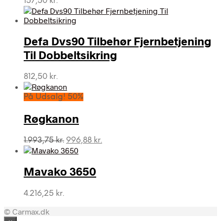
157,50
kr.
Defa Dvs90 Tilbehør Fjernbetjening
Til Dobbeltsikring
812,50
kr.
På Udsalg! 50%
Røgkanon
Den
Den
1.993,75
kr.
996,88
kr.
oprindelige
aktuelle
pris
pris
var:
er:
Mavako 3650
1.993,75 kr..
996,88 kr..
4.216,25
kr.
© Carmax.dk