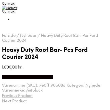
Carmax
Carmax
Forside
/
Nyheder
/
Heavy Duty Roof Bar- Pcs Ford
Courier 2024
Heavy Duty Roof Bar- Pcs Ford
Courier 2024
1.000,00
kr.
Bedste pris hos Autolock.dk
Varenummer (SKU):
7e0ff190b08d
Kategori:
Nyheder
Varemærke:
Autolock
Previous Product
Next Product