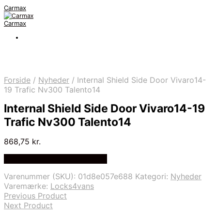
Carmax
Carmax
Forside
/
Nyheder
/
Internal Shield Side Door Vivaro14-
19 Trafic Nv300 Talento14
Internal Shield Side Door Vivaro14-19
Trafic Nv300 Talento14
868,75
kr.
Bedste pris hos Autolock.dk
Varenummer (SKU):
01d8e057e688
Kategori:
Nyheder
Varemærke:
Locks4vans
Previous Product
Next Product