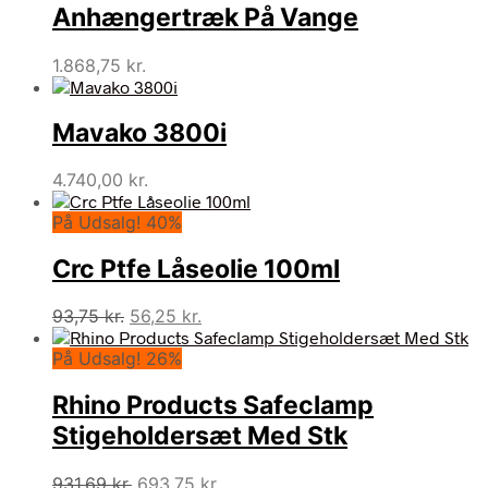
Anhængertræk På Vange
1.868,75
kr.
Mavako 3800i
4.740,00
kr.
På Udsalg! 40%
Crc Ptfe Låseolie 100ml
Den
Den
93,75
kr.
56,25
kr.
oprindelige
aktuelle
På Udsalg! 26%
pris
pris
var:
er:
Rhino Products Safeclamp
93,75 kr..
56,25 kr..
Stigeholdersæt Med Stk
Den
Den
931,69
kr.
693,75
kr.