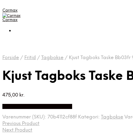
Carmax
Carmax
Forside
/
Fritid
/
Tagbokse
/
Kjust Tagboks Taske Bb03fr 
Kjust Tagboks Taske 
475,00
kr.
Bedste pris hos Greengoing.dk
Varenummer (SKU):
70b4112cf88f
Kategori:
Tagbokse
Va
Previous Product
Next Product