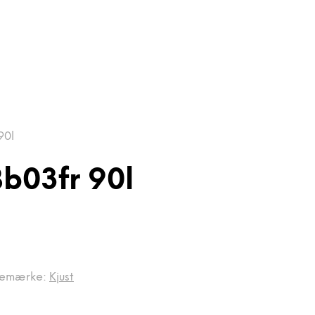
90l
Bb03fr 90l
remærke:
Kjust