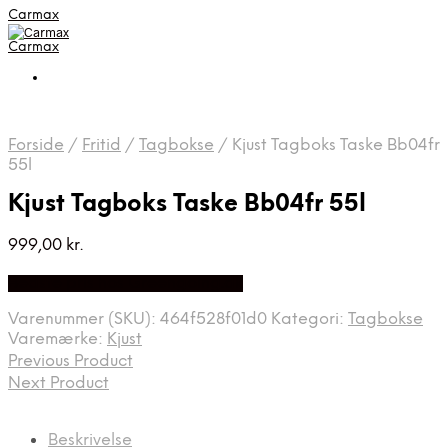
Carmax
Carmax
Forside
/
Fritid
/
Tagbokse
/
Kjust Tagboks Taske Bb04fr
55l
Kjust Tagboks Taske Bb04fr 55l
999,00
kr.
Bedste pris hos Greengoing.dk
Varenummer (SKU):
464f528f01d0
Kategori:
Tagbokse
Varemærke:
Kjust
Previous Product
Next Product
Beskrivelse