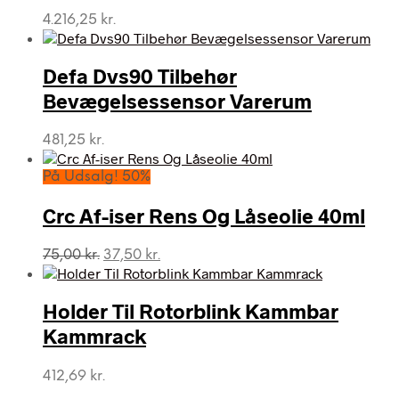
4.216,25
kr.
Defa Dvs90 Tilbehør
Bevægelsessensor Varerum
481,25
kr.
På Udsalg! 50%
Crc Af-iser Rens Og Låseolie 40ml
Den
Den
75,00
kr.
37,50
kr.
oprindelige
aktuelle
pris
pris
var:
er:
Holder Til Rotorblink Kammbar
75,00 kr..
37,50 kr..
Kammrack
412,69
kr.