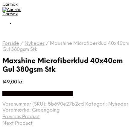
Carmax
Carmax
Forside
/
Nyheder
/
Maxshine Microfiberklud 40x40cm
Gul 380gsm Stk
Maxshine Microfiberklud 40x40cm
Gul 380gsm Stk
149,00
kr.
Bedste pris hos Greengoing.dk
Varenummer (SKU):
5b690e27b2cd
Kategori:
Nyheder
Varemærke:
Greengoing
Previous Product
Next Product