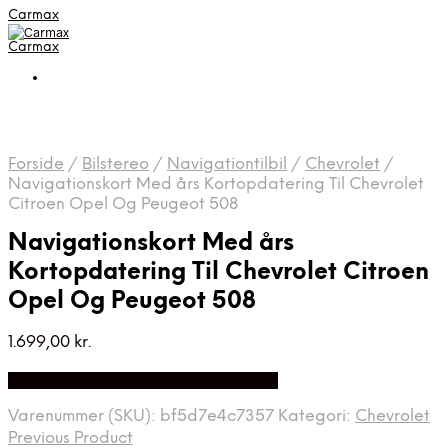
Carmax
Carmax
Forside
/
Bilstereo
/
Navigationtilbil
/
Chevrolet
/
Navigationskort Med års Kortopdatering Til Chevrolet
Citroen Opel Og Peugeot 508
Navigationskort Med års
Kortopdatering Til Chevrolet Citroen
Opel Og Peugeot 508
1.699,00
kr.
Bedste pris hos Danskautoudstyr.dk
Varenummer (SKU):
bf5d7e4c7357
Kategori:
Chevrolet
Previous Product