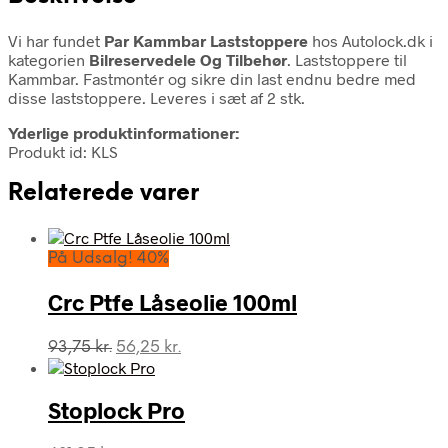
Vi har fundet
Par Kammbar Laststoppere
hos Autolock.dk i
kategorien
Bilreservedele Og Tilbehør
. Laststoppere til
Kammbar. Fastmontér og sikre din last endnu bedre med
disse laststoppere. Leveres i sæt af 2 stk.
Yderlige produktinformationer:
Produkt id: KLS
Relaterede varer
På Udsalg! 40%
Crc Ptfe Låseolie 100ml
Den
Den
93,75
kr.
56,25
kr.
oprindelige
aktuelle
pris
pris
var:
er:
Stoplock Pro
93,75 kr..
56,25 kr..