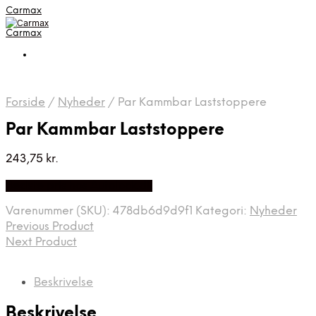
Carmax
Carmax
Forside
/
Nyheder
/
Par Kammbar Laststoppere
Par Kammbar Laststoppere
243,75
kr.
Bedste pris hos Autolock.dk
Varenummer (SKU):
478db6d9d9f1
Kategori:
Nyheder
Previous Product
Next Product
Beskrivelse
Beskrivelse