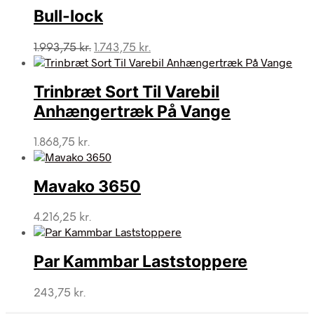
Bull-lock
Den
Den
1.993,75
kr.
1.743,75
kr.
oprindelige
aktuelle
pris
pris
var:
er:
Trinbræt Sort Til Varebil
1.993,75 kr..
1.743,75 kr..
Anhængertræk På Vange
1.868,75
kr.
Mavako 3650
4.216,25
kr.
Par Kammbar Laststoppere
243,75
kr.