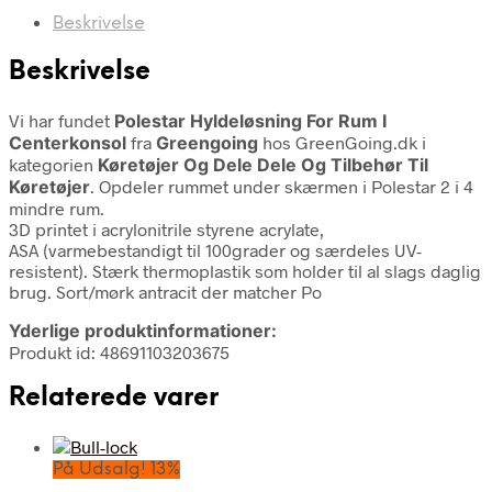
Beskrivelse
Beskrivelse
Vi har fundet
Polestar Hyldeløsning For Rum I
Centerkonsol
fra
Greengoing
hos GreenGoing.dk i
kategorien
Køretøjer Og Dele Dele Og Tilbehør Til
Køretøjer
. Opdeler rummet under skærmen i Polestar 2 i 4
mindre rum.
3D printet i acrylonitrile styrene acrylate,
ASA (varmebestandigt til 100grader og særdeles UV-
resistent). Stærk thermoplastik som holder til al slags daglig
brug. Sort/mørk antracit der matcher Po
Yderlige produktinformationer:
Produkt id: 48691103203675
Relaterede varer
På Udsalg! 13%