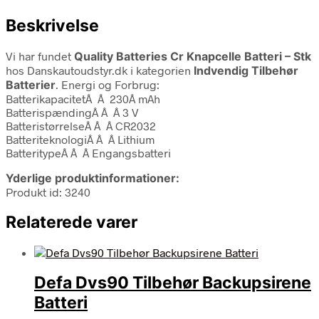
Beskrivelse
Vi har fundet
Quality Batteries Cr Knapcelle Batteri – Stk
hos Danskautoudstyr.dk i kategorien
Indvendig Tilbehør
Batterier
. Energi og Forbrug:
BatterikapacitetÂ Â 230Â mAh
BatterispændingÂ Â Â 3 V
BatteristørrelseÂ Â Â CR2032
BatteriteknologiÂ Â Â Lithium
BatteritypeÂ Â Â Engangsbatteri
Yderlige produktinformationer:
Produkt id: 3240
Relaterede varer
Defa Dvs90 Tilbehør Backupsirene
Batteri