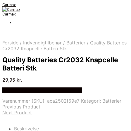
Carmax
Carmax
Forside
/
Indvendigtilbehør
/
Batterier
/
Quality Batteries
Cr2032 Knapcelle Batteri Stk
Quality Batteries Cr2032 Knapcelle
Batteri Stk
29,95
kr.
Bedste pris hos Danskautoudstyr.dk
Varenummer (SKU):
aca2502f59e7
Kategori:
Batterier
Previous Product
Next Product
Beskrivelse