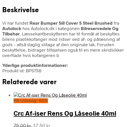
Beskrivelse
Vi har fundet
Rear Bumper Sill Cover S Steel Brushed
fra
Autolock
hos Autolock.dk i kategorien
Bilreservedele Og
Tilbehør
. Læssekantbeskytteren har til formål at beskyttes
bilens plastikkofanger mod ridser ved af- og pålæsning af
gods – altså daglig slitage af den originale lak. Foruden
beskyttelse, bidrager tilføjelsen også til en mere skridsikker
overflade hvis kofangeren b
Yderlige produktinformationer:
Produkt id: BP57SB
Relaterede varer
På Udsalg! 50%
Crc Af-iser Rens Og Låseolie 40ml
Den
Den
75,00
kr.
37,50
kr.