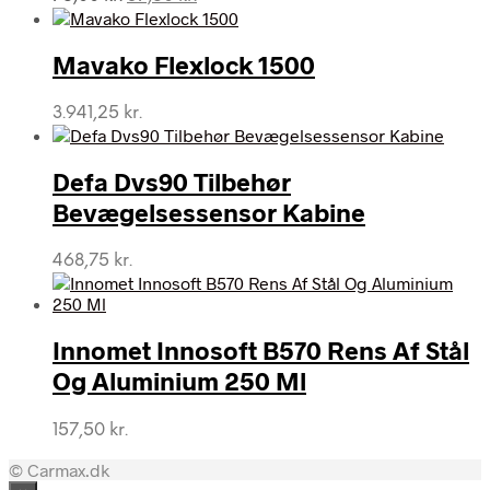
oprindelige
aktuelle
pris
pris
var:
er:
Mavako Flexlock 1500
75,00 kr..
37,50 kr..
3.941,25
kr.
Defa Dvs90 Tilbehør
Bevægelsessensor Kabine
468,75
kr.
Innomet Innosoft B570 Rens Af Stål
Og Aluminium 250 Ml
157,50
kr.
© Carmax.dk