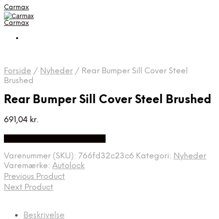
Carmax
Carmax
Forside
/
Nyheder
/
Rear Bumper Sill Cover Steel
Brushed
Rear Bumper Sill Cover Steel Brushed
691,04
kr.
Bedste pris hos Autolock.dk
Varenummer (SKU):
766fd32c23c6
Kategori:
Nyheder
Varemærke:
Autolock
Previous Product
Next Product
Beskrivelse