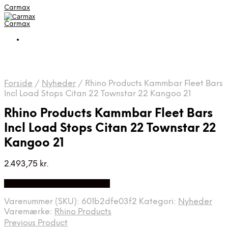
Carmax
Carmax
Forside
/
Nyheder
/
Rhino Products Kammbar Fleet Bars
Incl Load Stops Citan 22 Townstar 22 Kangoo 21
Rhino Products Kammbar Fleet Bars
Incl Load Stops Citan 22 Townstar 22
Kangoo 21
2.493,75
kr.
Bedste pris hos Autolock.dk
Varenummer (SKU):
601b2dfe03f2
Kategori:
Nyheder
Varemærke:
Rhino Products
Previous Product