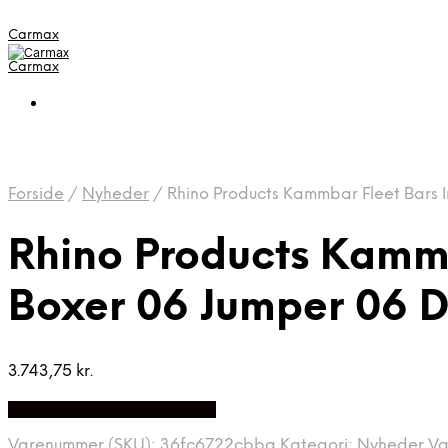
Carmax
Carmax
Forside
/
Nyheder
/
Rhino Products Kammbar Fleet Bars 
Rhino Products Kammb
Boxer 06 Jumper 06 
3.743,75
kr.
Bedste pris hos Autolock.dk
Varenummer (SKU):
36fc6722cbba
Kategori:
Nyheder
Va