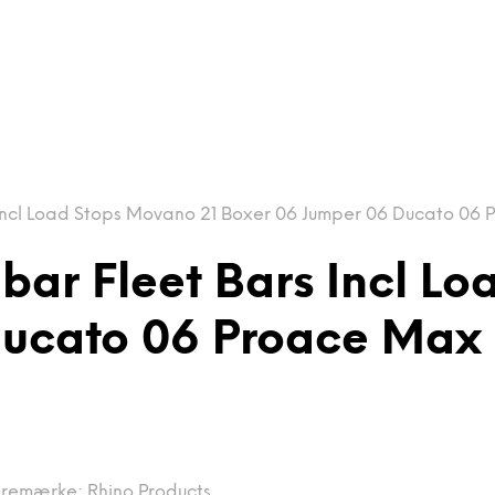
Incl Load Stops Movano 21 Boxer 06 Jumper 06 Ducato 06
ar Fleet Bars Incl Lo
Ducato 06 Proace Max
remærke:
Rhino Products