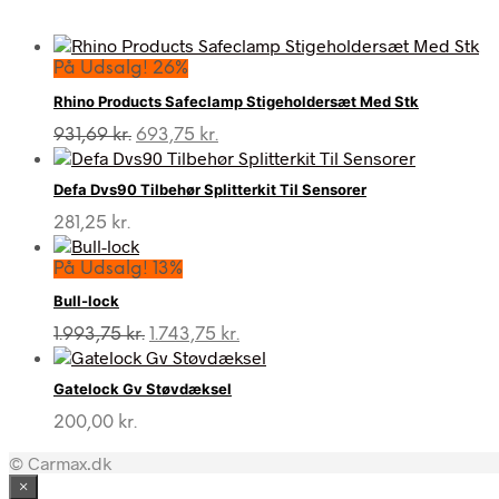
På Udsalg! 26%
Rhino Products Safeclamp Stigeholdersæt Med Stk
Den
Den
931,69
kr.
693,75
kr.
oprindelige
aktuelle
pris
pris
Defa Dvs90 Tilbehør Splitterkit Til Sensorer
var:
er:
931,69 kr..
693,75 kr..
281,25
kr.
På Udsalg! 13%
Bull-lock
Den
Den
1.993,75
kr.
1.743,75
kr.
oprindelige
aktuelle
pris
pris
Gatelock Gv Støvdæksel
var:
er:
1.993,75 kr..
1.743,75 kr..
200,00
kr.
© Carmax.dk
×