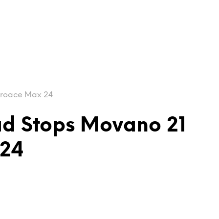
 Proace Max 24
ad Stops Movano 21
 24