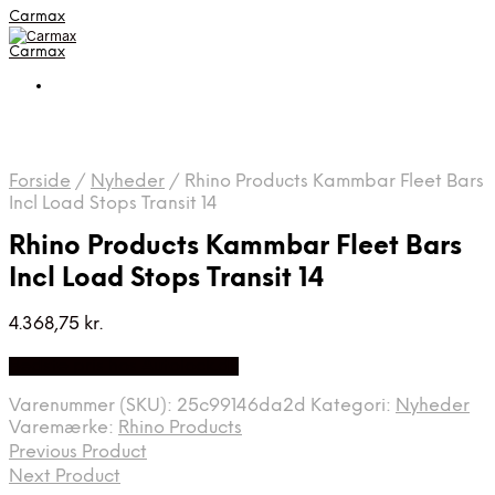
Carmax
Carmax
Forside
/
Nyheder
/
Rhino Products Kammbar Fleet Bars
Incl Load Stops Transit 14
Rhino Products Kammbar Fleet Bars
Incl Load Stops Transit 14
4.368,75
kr.
Bedste pris hos Autolock.dk
Varenummer (SKU):
25c99146da2d
Kategori:
Nyheder
Varemærke:
Rhino Products
Previous Product
Next Product