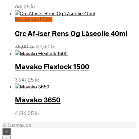
681,25
kr.
På Udsalg! 50%
Crc Af-iser Rens Og Låseolie 40ml
Den
Den
75,00
kr.
37,50
kr.
oprindelige
aktuelle
pris
pris
var:
er:
Mavako Flexlock 1500
75,00 kr..
37,50 kr..
3.941,25
kr.
Mavako 3650
4.216,25
kr.
© Carmax.dk
×
×